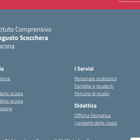
tituto Comprensivo
ugusto Scocchera
ncona
Visita la pagina iniziale della scuola
la
I Servizi
zione
Personale scolastico
Famiglie e studenti
della scuola
Percorsi di studio
della scuola
Didattica
azione
Offerta formativa
I progetti delle classi