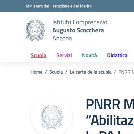
Vai ai contenuti
Vai al menu di navigazione
Vai al footer
Ministero dell'Istruzione e del Merito
Istituto Comprensivo
Augusto Scocchera
Ancona
Scuola
Servizi
Novità
Didattica
Home
Scuola
Le carte della scuola
PNRR Mi
PNRR Mi
“Abilita