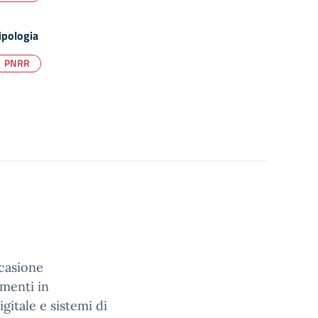
ipologia
PNRR
ccasione
imenti in
gitale e sistemi di