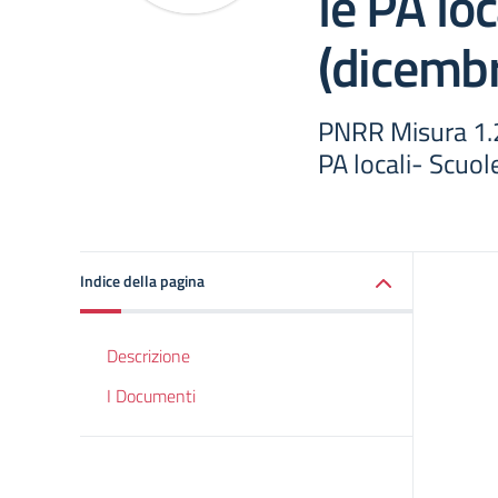
le PA loc
(dicemb
PNRR Misura 1.2 
PA locali- Scuol
Indice della pagina
Descrizione
I Documenti