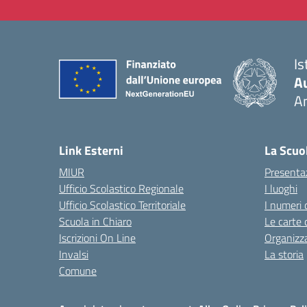
Is
A
A
— 
Link Esterni
La Scuo
MIUR
Presenta
Ufficio Scolastico Regionale
I luoghi
Ufficio Scolastico Territoriale
I numeri 
Scuola in Chiaro
Le carte 
Iscrizioni On Line
Organizz
Invalsi
La storia
Comune