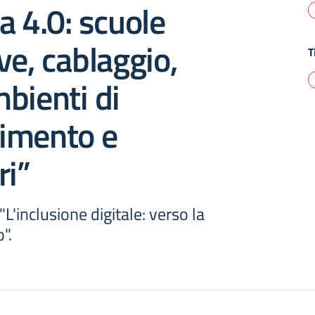
a 4.0: scuole
ve, cablaggio,
T
bienti di
imento e
ri”
"L'inclusione digitale: verso la
".