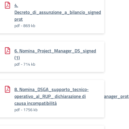
4.
Decreto_di_assunzione_a_bilancio_signed
prot
pdf - 869 kb
6. Nomina_Project_Manager_DS_signed
(1)
pdf - 714 kb
8. Nomina_DSGA_supporto_tecnico-
compatibilit__per_lincarico_al_DS_come_Project_Manager_prot
operativo_al_RUP_ dichiarazione di
causa incompatibilità
pdf - 1756 kb