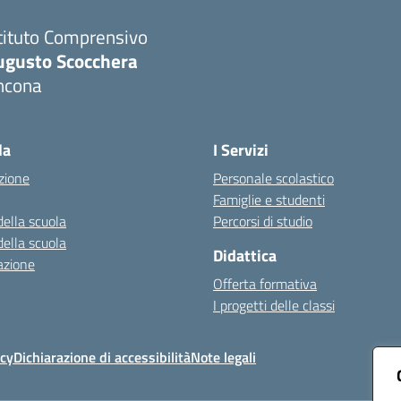
tituto Comprensivo
ugusto Scocchera
ncona
Visita la pagina iniziale della scuola
la
I Servizi
zione
Personale scolastico
Famiglie e studenti
della scuola
Percorsi di studio
della scuola
Didattica
azione
Offerta formativa
I progetti delle classi
icy
Dichiarazione di accessibilità
Note legali