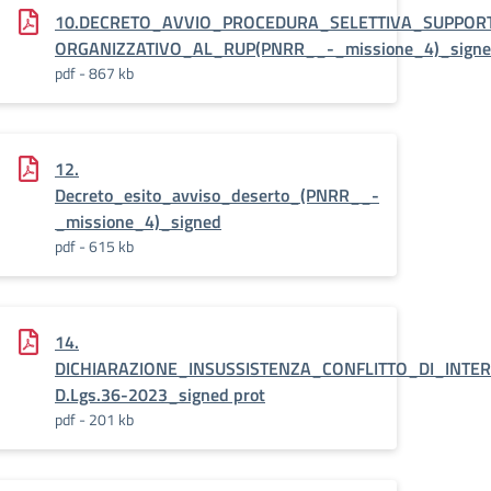
10.DECRETO_AVVIO_PROCEDURA_SELETTIVA_SUPPOR
ORGANIZZATIVO_AL_RUP(PNRR__-_missione_4)_signe
pdf - 867 kb
CNICO-
12.
AZIONE_ESECUTIV
Decreto_esito_avviso_deserto_(PNRR__-
_missione_4)_signed
pdf - 615 kb
14.
DICHIARAZIONE_INSUSSISTENZA_CONFLITTO_DI_INTE
D.Lgs.36-2023_signed prot
pdf - 201 kb