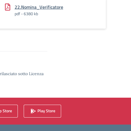
ivit__di_Verificatore_signed
22.Nomina_Verificatore
pdf - 6380 kb
rilasciato sotto Licenza
 Store
Play Store