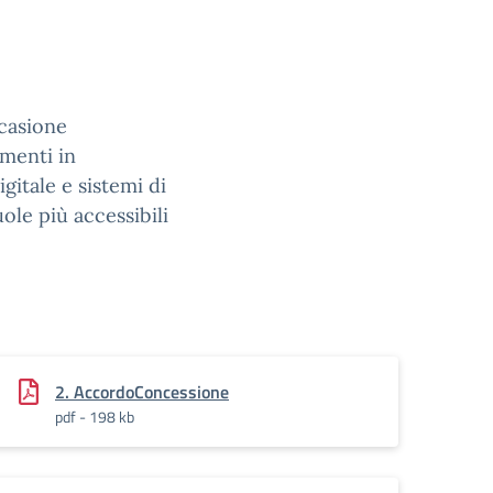
ccasione
imenti in
gitale e sistemi di
le più accessibili
2. AccordoConcessione
pdf - 198 kb