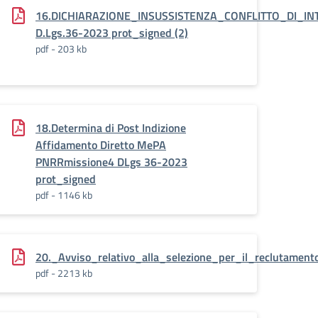
16.DICHIARAZIONE_INSUSSISTENZA_CONFLITTO_DI_IN
D.Lgs.36-2023 prot_signed (2)
pdf - 203 kb
18.Determina di Post Indizione
Affidamento Diretto MePA
PNRRmissione4 DLgs 36-2023
prot_signed
pdf - 1146 kb
ione_per_lattività__di_Verificatore_signed
20._Avviso_relativo_alla_selezione_per_il_reclutament
pdf - 2213 kb