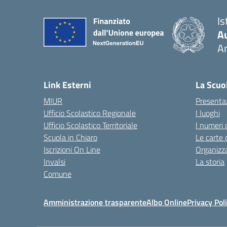
Is
A
A
— 
Link Esterni
La Scuo
MIUR
Presenta
Ufficio Scolastico Regionale
I luoghi
Ufficio Scolastico Territoriale
I numeri 
Scuola in Chiaro
Le carte 
Iscrizioni On Line
Organizz
Invalsi
La storia
Comune
Amministrazione trasparente
Albo Online
Privacy Pol