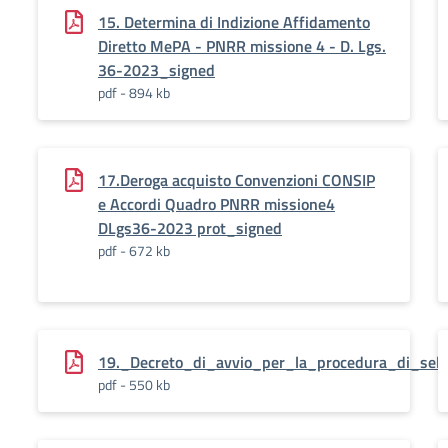
15. Determina di Indizione Affidamento
Diretto MePA - PNRR missione 4 - D. Lgs.
36-2023_signed
pdf - 894 kb
17.Deroga acquisto Convenzioni CONSIP
e Accordi Quadro PNRR missione4
DLgs36-2023 prot_signed
pdf - 672 kb
19._Decreto_di_avvio_per_la_procedura_di_selez
pdf - 550 kb