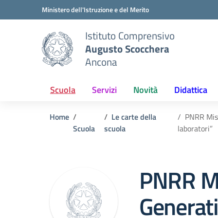
Vai ai contenuti
Vai al menu di navigazione
Vai al footer
Ministero dell'Istruzione e del Merito
Istituto Comprensivo
Augusto Scocchera
Ancona
Scuola
Servizi
Novità
Didattica
Home
Le carte della
PNRR Misu
Scuola
scuola
laboratori”
PNRR Mi
Generat