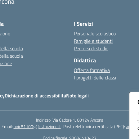
ncona
Visita la pagina iniziale della scuola
la
I Servizi
zione
Personale scolastico
Famiglie e studenti
della scuola
Percorsi di studio
della scuola
Didattica
azione
Offerta formativa
I progetti delle classi
icy
Dichiarazione di accessibilità
Note legali
Indirizzo:
Via Cadore 1, 60124 Ancona
Email:
anic81100g@istruzione.it
Posta elettronica certificata (PEC):
anic81
Codice fiscale: 93084410427