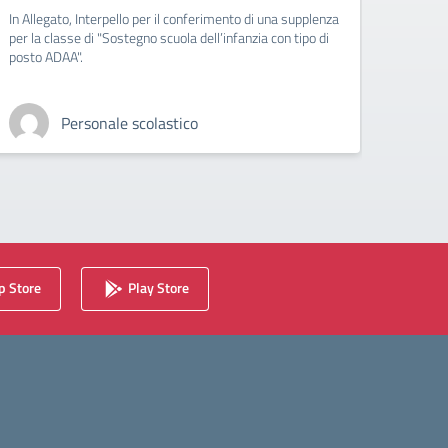
In Allegato, Interpello per il conferimento di una supplenza
In Alle
per la classe di "Sostegno scuola dell’infanzia con tipo di
supplen
posto ADAA".
con tip
Personale scolastico
 Store
Play Store