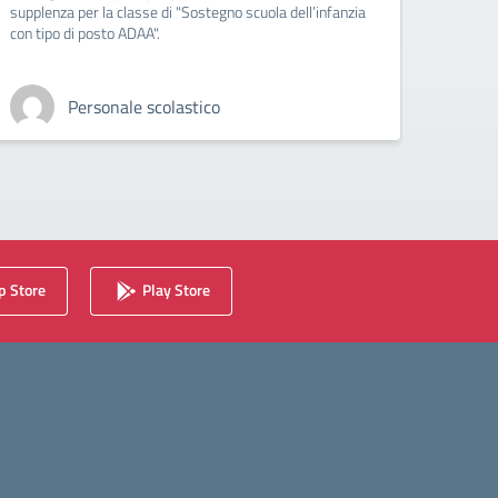
Montes
supplenza per la classe di "Sostegno scuola dell’infanzia
con tipo di posto ADAA".
Personale scolastico
 Store
Play Store