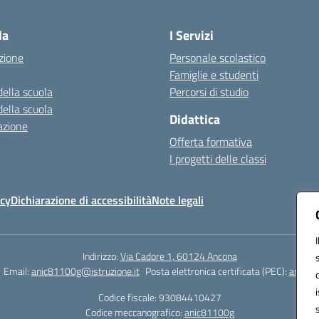
Visita la pagina iniziale della scuola
la
I Servizi
zione
Personale scolastico
Famiglie e studenti
della scuola
Percorsi di studio
della scuola
Didattica
azione
Offerta formativa
I progetti delle classi
icy
Dichiarazione di accessibilità
Note legali
Indirizzo:
Via Cadore 1, 60124 Ancona
Email:
anic81100g@istruzione.it
Posta elettronica certificata (PEC):
anic81
Codice fiscale: 93084410427
Codice meccanografico:
anic81100g