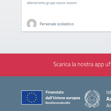
abbinamento gruppi classe-sezioni.
Personale scolastico
Scarica la nostra app uff
Is
A
A