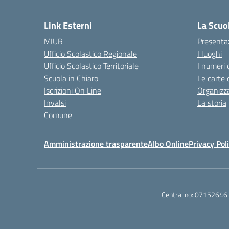
— 
Link Esterni
La Scuo
MIUR
Presenta
Ufficio Scolastico Regionale
I luoghi
Ufficio Scolastico Territoriale
I numeri 
Scuola in Chiaro
Le carte 
Iscrizioni On Line
Organizz
Invalsi
La storia
Comune
Amministrazione trasparente
Albo Online
Privacy Pol
Centralino:
07152646