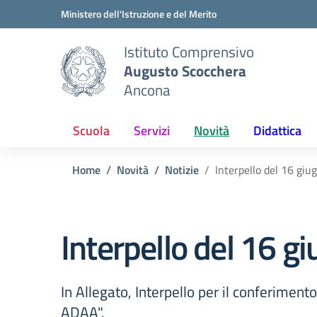
Vai ai contenuti
Vai al menu di navigazione
Vai al footer
Ministero dell'Istruzione e del Merito
Istituto Comprensivo
Augusto Scocchera
Ancona
Scuola
Servizi
Novità
Didattica
Home
Novità
Notizie
Interpello del 16 gi
Interpello del 16 
In Allegato, Interpello per il conferiment
ADAA".