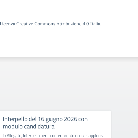
o Licenza Creative Commons Attribuzione 4.0 Italia.
Interpello del 16 giugno 2026 con
Inte
modulo candidatura
modu
In Allegato, Interpello per il conferimento di una supplenza
In Alle