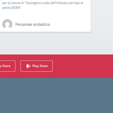
per la classe di "Sostegno scuola dell’infanzia con tipo di
supplen
posto ADAA".
con tip
Personale scolastico
 Store
Play Store