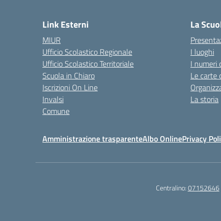
— 
Link Esterni
La Scuo
MIUR
Presenta
Ufficio Scolastico Regionale
I luoghi
Ufficio Scolastico Territoriale
I numeri 
Scuola in Chiaro
Le carte 
Iscrizioni On Line
Organizz
Invalsi
La storia
Comune
Amministrazione trasparente
Albo Online
Privacy Pol
Centralino:
07152646