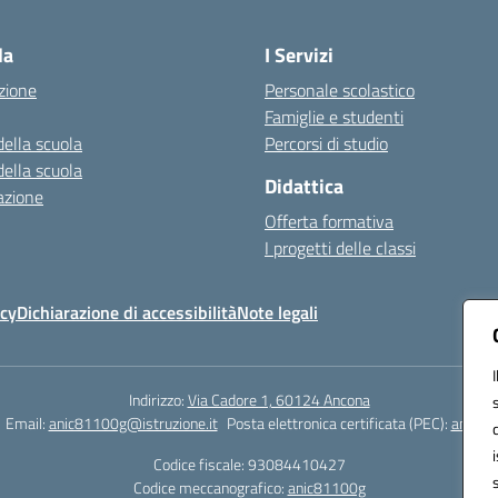
Visita la pagina iniziale della scuola
la
I Servizi
zione
Personale scolastico
Famiglie e studenti
della scuola
Percorsi di studio
della scuola
Didattica
azione
Offerta formativa
I progetti delle classi
icy
Dichiarazione di accessibilità
Note legali
Indirizzo:
Via Cadore 1, 60124 Ancona
Email:
anic81100g@istruzione.it
Posta elettronica certificata (PEC):
anic81
Codice fiscale: 93084410427
Codice meccanografico:
anic81100g