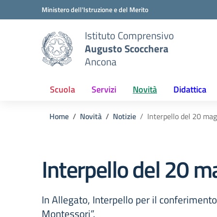
Vai ai contenuti
Vai al menu di navigazione
Vai al footer
Ministero dell'Istruzione e del Merito
Istituto Comprensivo
Augusto Scocchera
Ancona
Scuola
Servizi
Novità
Didattica
Home
Novità
Notizie
Interpello del 20 ma
Interpello del 20 
In Allegato, Interpello per il conferimen
Montessori”.