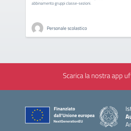
abbinamento gruppi classe-sezioni.
Personale scolastico
Scarica la nostra app uff
Is
A
A