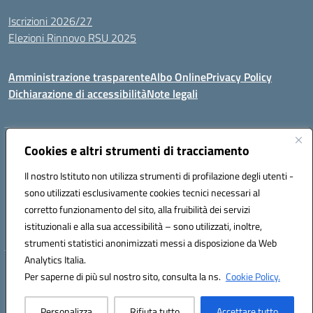
Iscrizioni 2026/27
Elezioni Rinnovo RSU 2025
Amministrazione trasparente
Albo Online
Privacy Policy
Dichiarazione di accessibilità
Note legali
Indirizzo:
Cookies e altri strumenti di tracciamento
Via Cadore 1, 60124 Ancona
Centralino:
07152646
Email:
anic81100g@istruzione.it
Il nostro Istituto non utilizza strumenti di profilazione degli utenti -
Posta elettronica certificata (PEC):
anic81100g@pec.istruzione.it
sono utilizzati esclusivamente cookies tecnici necessari al
Codice fiscale: 93084410427
corretto funzionamento del sito, alla fruibilità dei servizi
Codice meccanografico:
anic81100g
istituzionali e alla sua accessibilità – sono utilizzati, inoltre,
strumenti statistici anonimizzati messi a disposizione da Web
Analytics Italia.
Hosting & Powered by 3D Solution S.r.l.
Per saperne di più sul nostro sito, consulta la ns.
Cookie Policy.
Concept & Design by Designers Italia
Personalizza
Rifiuta tutto
Accettare tutto