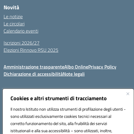
Novità
Le notizie
Le circolari
Calendario eventi
Iscrizioni 2026/27
Elezioni Rinnovo RSU 2025
Amministrazione trasparente
Albo Online
Privacy Policy
Dichiarazione di accessibilità
Note legali
Indirizzo:
Cookies e altri strumenti di tracciamento
Via Cadore 1, 60124 Ancona
Centralino:
07152646
Email:
anic81100g@istruzione.it
Il nostro Istituto non utilizza strumenti di profilazione degli utenti -
Posta elettronica certificata (PEC):
anic81100g@pec.istruzione.it
sono utilizzati esclusivamente cookies tecnici necessari al
Codice fiscale: 93084410427
corretto funzionamento del sito, alla fruibilità dei servizi
Codice meccanografico:
anic81100g
istituzionali e alla sua accessibilità – sono utilizzati, inoltre,