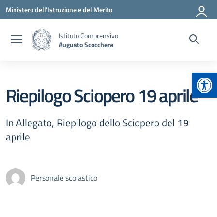
Vai ai contenuti
Vai al menu di navigazione
Vai al footer
Ministero dell'Istruzione e del Merito
Istituto Comprensivo
Augusto Scocchera
Apr
Riepilogo Sciopero 19 aprile
In Allegato, Riepilogo dello Sciopero del 19
aprile
Personale scolastico