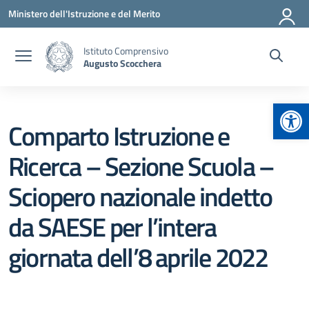
Vai ai contenuti
Vai al menu di navigazione
Vai al footer
Ministero dell'Istruzione e del Merito
Istituto Comprensivo
Augusto Scocchera
Apr
Comparto Istruzione e
Ricerca – Sezione Scuola –
Sciopero nazionale indetto
da SAESE per l’intera
giornata dell’8 aprile 2022